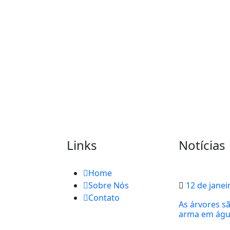
Links
Notícias
Home
Sobre Nós
12 de janei
Contato
As árvores s
arma em água